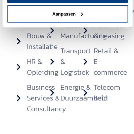
&
Technologie
Accountanc
Aanpassen
Health
Industrie &
Automotive
Bouw &
Manufacturing
& Leasing
Installatie
Transport
Retail &
HR &
&
E-
Opleiding
Logistiek
commerce
Business
Energie &
Telecom
Services &
Duurzaamheid
& ICT
Consultancy