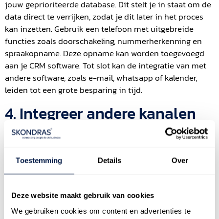
jouw geprioriteerde database. Dit stelt je in staat om de
data direct te verrijken, zodat je dit later in het proces
kan inzetten. Gebruik een telefoon met uitgebreide
functies zoals doorschakeling, nummerherkenning en
spraakopname. Deze opname kan worden toegevoegd
aan je CRM software. Tot slot kan de integratie van met
andere software, zoals e-mail, whatsapp of kalender,
leiden tot een grote besparing in tijd.
4. Integreer andere kanalen
Je vergroot de kans op succes door te zoeken naar
integratie met andere kanalen. De meest logische voor
zakelijke prospectie is LinkedIn. Dit is een geweldige
Toestemming
Details
Over
manier om je doelgroep te identificeren, relaties op te
bouwen en de gesprekken voor te bereiden. LinkedIn
biedt extra mogelijkheden tegen betaling. Verdiep je in
Deze website maakt gebruik van cookies
de oplossingen voor sales, maar combineer dit ook met
We gebruiken cookies om content en advertenties te
marketing producten. Een multichannel benadering