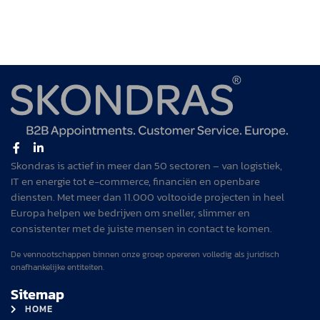
Skondras is actief in meer dan 50 sectoren – van logistiek,
IT en energie tot e-commerce, financiën en openbare
diensten. Met meer dan 11.000 voltooide projecten in heel
Europa helpen we bedrijven om sneller, slimmer en
consistenter met de juiste mensen in contact te komen.
De vennootschappen binnen onze groep opereren volledig als juridisch
onafhankelijke entiteiten.
Sitemap
HOME