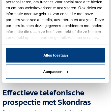
personaliseren, om functies voor social media te bieden
vergroot de kans op succes vanwege een groter bereik
en om ons websiteverkeer te analyseren. Ook delen we
en gerichtere aanpak.
informatie over uw gebruik van onze site met onze
partners voor social media, adverteren en analyse. Deze
5. Meet je resultaten
partners kunnen deze gegevens combineren met andere
informatie die u aan ze heeft verstrekt of die ze hebben
Verdiep je in de manier om je inspanningen bij te
verzameld op basis van uw gebruik van hun services.
houden. De basis van je succes is inregelen van
meetbaarheid om zo grip te houden op je tijd, middelen
en het budget wat je inzet. Stel doelen vast voor je
Alles toestaan
conversieratio, het aantal afspraken, de tijd per oproep
of de gemiddelde opbrengst per oproep. Meer inzicht
leidt tot optimalisatie van je proces.
Aanpassen
Effectieve telefonische
prospectie met Skondras