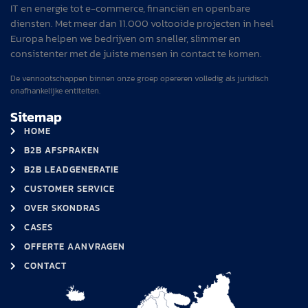
IT en energie tot e-commerce, financiën en openbare
diensten. Met meer dan 11.000 voltooide projecten in heel
Europa helpen we bedrijven om sneller, slimmer en
consistenter met de juiste mensen in contact te komen.
De vennootschappen binnen onze groep opereren volledig als juridisch
onafhankelijke entiteiten.
Sitemap
HOME
B2B AFSPRAKEN
B2B LEADGENERATIE
CUSTOMER SERVICE
OVER SKONDRAS
CASES
OFFERTE AANVRAGEN
CONTACT