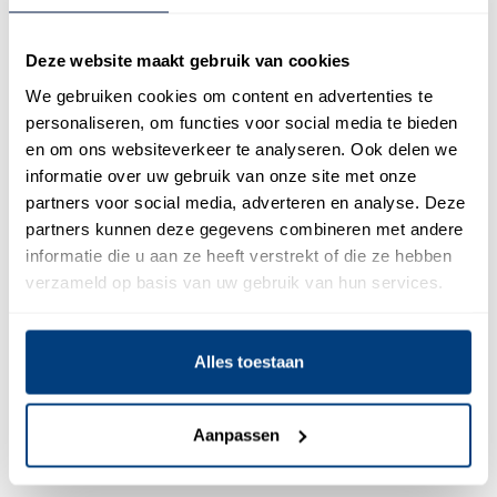
organisaties schieten direct in de actiemodus. Een
externe partij doet dit onderzoek voortdurend en heeft
Deze website maakt gebruik van cookies
alle kennis paraat om te helpen.
We gebruiken cookies om content en advertenties te
Altijd op de hoogte van de laatste
personaliseren, om functies voor social media te bieden
trends
en om ons websiteverkeer te analyseren. Ook delen we
informatie over uw gebruik van onze site met onze
Voortdurend de laatste trends uitproberen, is
partners voor social media, adverteren en analyse. Deze
onmogelijk naast je vaste werkzaamheden. Een externe
partners kunnen deze gegevens combineren met andere
partij houdt trends wel non-stop in de gaten en zal hier
informatie die u aan ze heeft verstrekt of die ze hebben
ook op moeten inspelen om bij te blijven in het vak.
verzameld op basis van uw gebruik van hun services.
Voor sales kun je bijvoorbeeld denken aan trends op het
gebied van een suspect to lead management-oplossing,
big data-analyse, market intelligence, sales maturity-
Alles toestaan
scans en het achterhalen van de best fit-doelgroep. Het
is fijn als een externe partij met veel ervaring je ook op
Aanpassen
het gebied van trends kan helpen en adviseren.