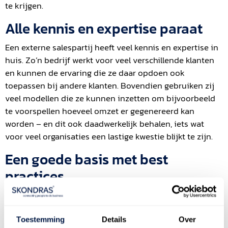
te krijgen.
Alle kennis en expertise paraat
Een externe salespartij heeft veel kennis en expertise in
huis. Zo’n bedrijf werkt voor veel verschillende klanten
en kunnen de ervaring die ze daar opdoen ook
toepassen bij andere klanten. Bovendien gebruiken zij
veel modellen die ze kunnen inzetten om bijvoorbeeld
te voorspellen hoeveel omzet er gegenereerd kan
worden – en dit ook daadwerkelijk behalen, iets wat
voor veel organisaties een lastige kwestie blijkt te zijn.
Een goede basis met best
practices
Ondanks dat het altijd verstandig is om eerst onderzoek
te doen voordat je aan iets begint, doet bijna geen enkel
bedrijf dit op het gebied van sales. De meeste
Toestemming
Details
Over