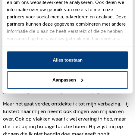
en om ons websiteverkeer te analyseren. Ook delen we
verstuurde offertes per week? Om daarmee grip te
informatie over uw gebruik van onze site met onze
krijgen op de hoeveel omzet? Kwantiteit en cijfers
partners voor social media, adverteren en analyse. Deze
stellen boven de kwaliteit van een afspraak? Typisch
partners kunnen deze gegevens combineren met andere
vragen die horen bij “old school” sales, die vele
informatie die u aan ze heeft verstrekt of die ze hebben
salesmanagers nog toepassen.
verzameld op basis van uw gebruik van hun services.
Het goede nieuws: werken met Olivier blijkt een ware
‘healing’ te zijn voor alle negatieve ervaringen die ik heb
gehad met leidinggevenden. Olivier stuurt niet op cijfers,
Alles toestaan
maar op hoofdlijnen. Hij kijkt echt wel naar de
hoeveelheid afspraken in mijn agenda, maar gaat niet in
Aanpassen
lijstjes bijhouden hoeveel afspraken ik per week heb
gehad. Volgt dus wel KPI’s, maar meer op gevoel.
Maar het gaat verder, ontdekte ik tot mijn verbazing. Hij
luistert naar mij en neemt ook dingen van mij aan en
over. Ook op vlakken waar ik wel ervaring in heb, maar
die niet bij mij huidige functie horen. Hij wijst mij op
dingen die ik niet handig doe, maar geeft nooit