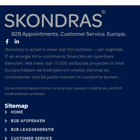
Skondras is actief in meer dan 50 sectoren – van logistiek,
IT en energie tot e-commerce, financiën en openbare
diensten. Met meer dan 11.000 voltooide projecten in heel
Europa helpen we bedrijven om sneller, slimmer en
consistenter met de juiste mensen in contact te komen.
De vennootschappen binnen onze groep opereren volledig als juridisch
onafhankelijke entiteiten.
Sitemap
HOME
B2B AFSPRAKEN
B2B LEADGENERATIE
CUSTOMER SERVICE