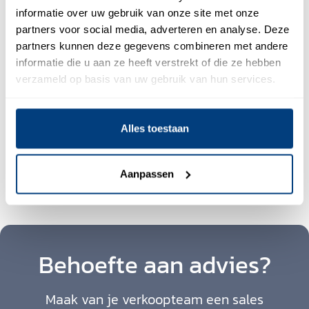
Denk aan lead generatie, up- en cross selling,
informatie over uw gebruik van onze site met onze
klantentevredenheid, contactgegevens verifiëren,
partners voor social media, adverteren en analyse. Deze
klantenrelaties versterken, productaanbod verbeteren,
partners kunnen deze gegevens combineren met andere
informatie die u aan ze heeft verstrekt of die ze hebben
analyse van de markt en de concullega’s, aanpassen van
verzameld op basis van uw gebruik van hun services.
de sales methode en sales opleidingen.
Alles toestaan
Deel dit bericht:
Aanpassen
Behoefte aan advies?
Maak van je verkoopteam een sales