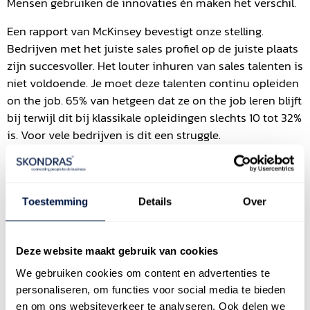
Mensen gebruiken de innovaties én maken het verschil.
Een rapport van McKinsey bevestigt onze stelling.
Bedrijven met het juiste sales profiel op de juiste plaats
zijn succesvoller. Het louter inhuren van sales talenten is
niet voldoende. Je moet deze talenten continu opleiden
on the job. 65% van hetgeen dat ze on the job leren blijft
bij terwijl dit bij klassikale opleidingen slechts 10 tot 32%
is. Voor vele bedrijven is dit een struggle.
Onze “Sales. Consider it done” methode is een partner
oplossing waarbij Skondras steeds de beste sales
methode toepast, met de juiste mensen, op het juiste
Toestemming
Details
Over
moment en met de juiste intensiteit.
Sales werkt 24/7!
Deze website maakt gebruik van cookies
Er zijn geen vakantiemomenten in sales tenzij u geen
We gebruiken cookies om content en advertenties te
activiteit meer heeft. Van 1 januari tot en met 31
personaliseren, om functies voor social media te bieden
december moet uw sales ondersteuning optimaal zijn.
en om ons websiteverkeer te analyseren. Ook delen we