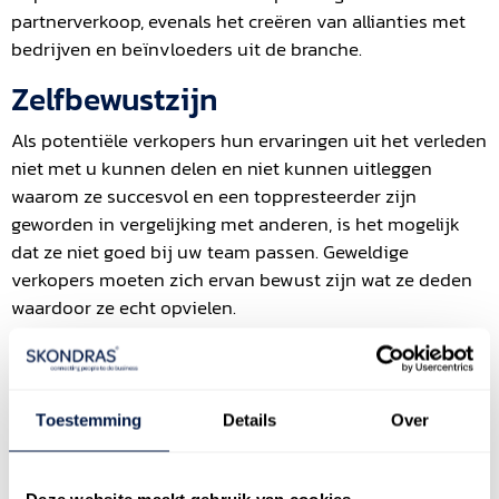
partnerverkoop, evenals het creëren van allianties met
bedrijven en beïnvloeders uit de branche.
Zelfbewustzijn
Als potentiële verkopers hun ervaringen uit het verleden
niet met u kunnen delen en niet kunnen uitleggen
waarom ze succesvol en een toppresteerder zijn
geworden in vergelijking met anderen, is het mogelijk
dat ze niet goed bij uw team passen. Geweldige
verkopers moeten zich ervan bewust zijn wat ze deden
waardoor ze echt opvielen.
Hoog Emotioneel Quotiënt
In de verkoop is het belangrijk om zowel strategische als
Toestemming
Details
Over
emotionele vaardigheden te hebben om contact te
leggen met kopers. Uit studies blijkt dat de meeste
verkopen plaatsvinden uit emotionele reacties in