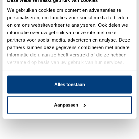
Deze website maakt gebruik van cookies
combinatie met een product of dienst. Het is belangrijk
om verkopers aan te werven die echt luisteren naar
We gebruiken cookies om content en advertenties te
potentiële klanten en hun behoeften begrijpen, zowel
personaliseren, om functies voor social media te bieden
en om ons websiteverkeer te analyseren. Ook delen we
vanuit een verkoopperspectief als vanuit een
informatie over uw gebruik van onze site met onze
emotioneel perspectief.
partners voor social media, adverteren en analyse. Deze
Gebrek aan zelfbewustzijn
partners kunnen deze gegevens combineren met andere
informatie die u aan ze heeft verstrekt of die ze hebben
Het is belangrijk om geen verkoper aan te nemen die
verzameld op basis van uw gebruik van hun services.
niet naar een vergadering kan gaan zonder zich in het
zweet te werken. De beste verkopers zijn extravert en
niet bang om zich in te leven in de klant en kansen te
Alles toestaan
benutten zonder bang te zijn voor de uitkomst.
Aanpassen
Deel dit bericht: