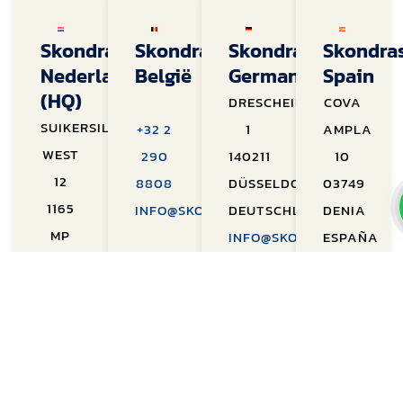
Skondras
Skondras
Skondras
Skondra
Nederland
België
Germany
Spain
(HQ)
DRESCHEIBENHAUS
COVA
SUIKERSILO
+32 2
1
AMPLA
WEST
290
140211
10
12
8808
DÜSSELDORF
03749
1165
INFO@SKONDRAS.COM
DEUTSCHLAND
DENIA
MP
INFO@SKONDRAS.COM
ESPAÑA
HALFWEG
INFO@SKON
NEDERLAND
+31
(0)20
449
94