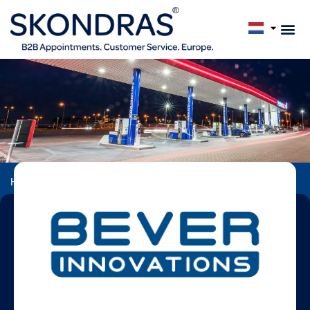
Home
Cases
Bever Innovations betreedt de Belgische markt
dankzij Skondras