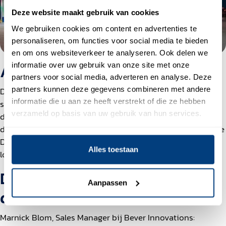
Deze website maakt gebruik van cookies
We gebruiken cookies om content en advertenties te
personaliseren, om functies voor social media te bieden
en om ons websiteverkeer te analyseren. Ook delen we
Ambitie stopt niet in België
informatie over uw gebruik van onze site met onze
partners voor social media, adverteren en analyse. Deze
partners kunnen deze gegevens combineren met andere
De plannen van Bever Innovations zijn groots. Na een
informatie die u aan ze heeft verstrekt of die ze hebben
succesvolle campagne voor de Belgische markt, wordt
verzameld op basis van uw gebruik van hun services.
daarom nu gekeken naar uitbreiding in Duitsland. Gezien
de ervaringen met Skondras in België en hun kennis van de
Duitse markt, is een vervolg met Skondras voor ons een
Alles toestaan
logische keuze.”
De kracht van een goede
Aanpassen
database
Marnick Blom, Sales Manager bij Bever Innovations: